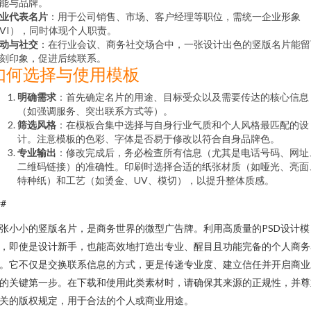
能与品牌。
业代表名片
：用于公司销售、市场、客户经理等职位，需统一企业形象
VI），同时体现个人职责。
动与社交
：在行业会议、商务社交场合中，一张设计出色的竖版名片能留
刻印象，促进后续联系。
如何选择与使用模板
明确需求
：首先确定名片的用途、目标受众以及需要传达的核心信息
（如强调服务、突出联系方式等）。
筛选风格
：在模板合集中选择与自身行业气质和个人风格最匹配的设
计。注意模板的色彩、字体是否易于修改以符合自身品牌色。
专业输出
：修改完成后，务必检查所有信息（尤其是电话号码、网址
二维码链接）的准确性。印刷时选择合适的纸张材质（如哑光、亮面
特种纸）和工艺（如烫金、UV、模切），以提升整体质感。
##
张小小的竖版名片，是商务世界的微型广告牌。利用高质量的PSD设计模
，即使是设计新手，也能高效地打造出专业、醒目且功能完备的个人商务
。它不仅是交换联系信息的方式，更是传递专业度、建立信任并开启商业
的关键第一步。在下载和使用此类素材时，请确保其来源的正规性，并尊
关的版权规定，用于合法的个人或商业用途。