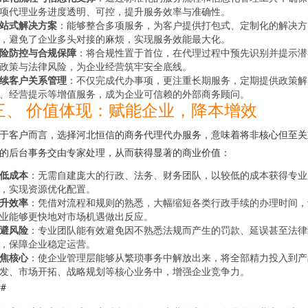
项代理业务进度透明、可控，提升服务效率与准确性。
站式解决方案
：能够整合多项服务，为客户提供打包式、定制化的解决方
，避免了企业多头对接的麻烦，实现服务效能最大化。
险防控与合规保障
：将合规性置于首位，在代理过程中预先识别并提示潜
政策与法律风险，为企业经营筑牢安全底线。
续客户关系管理
：不仅完成代办事项，更注重长期服务，定期提供政策解
、经营提示等增值服务，成为企业可信赖的外部商务顾问。
三、 价值体现：赋能企业，降本增效
于客户而言，选择河北恒信的商务代理代办服务，意味着将非核心但至关
的后台事务交由专家处理，从而获得显著的商业价值：
低成本
：无需自建庞大的行政、法务、财务团队，以较低的成本获得专业
，实现资源优化配置。
升效率
：凭借对流程和规则的熟悉，大幅缩短各类行政手续的办理时间，
业能够更快地对市场机遇做出反应。
避风险
：专业团队能有效避免因不熟悉法规而产生的罚款、延误甚至法律
，保障企业稳定运营。
焦核心
：使企业管理层能够从繁琐事务中解放出来，将全部精力投入到产
发、市场开拓、战略规划等核心业务中，增强企业竞争力。
##