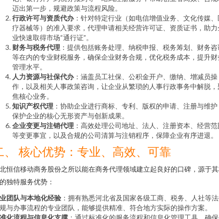
迈出第一步，规避政策与流程风险。
行政许可与资质代办
：针对特定行业（如电信增值业务、文化传媒、
疗器械等）的准入要求，代理申请相关经营许可证、资质证书，助力
业快速取得市场“通行证”。
财务与税务代理
：提供包括账务处理、纳税申报、税务筹划、财务咨
等在内的专业财税服务，确保企业财务合规，优化税务成本，提升财
管理水平。
人力资源与社保代办
：涵盖员工社保、公积金开户、缴纳、增减员操
作，以及相关人事政策咨询，让企业从繁琐的人事行政事务中解脱，
焦核心业务。
知识产权代理
：协助企业进行商标、专利、版权的申请、注册与维护
保护企业的核心无形资产与创新成果。
企业变更与注销代理
：高效处理公司地址、法人、注册资本、经营范
等变更事宜，以及合规的公司清算与注销程序，保障企业有序进退。
二、 核心优势：专业、高效、可靠
北恒信移动商务股份之所以能在商务代理领域建立起良好的口碑，源于其
的独特服务优势：
业团队与本地化经验
：拥有熟悉河北省及国家各级工商、税务、人社等法
规与办事流程的专业团队，能够提供精准、符合地方实际的操作方案。
准化流程与信息化支撑
：通过标准化的服务流程和信息化管理工具，确保