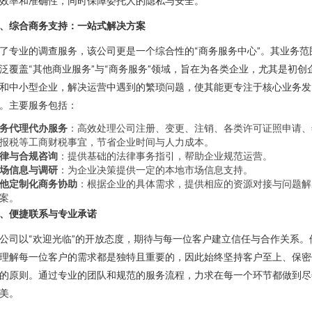
效率和准确性，同时保障委托人的隐私与安全。
、综合商务支持：一站式解决方案
了专业的调查服务，该公司更是一个综合性的“商务服务中心”。其业务范
泛覆盖“其他商业服务”与“商务服务”领域，旨在为各类企业，尤其是初创
和中小型企业，解决运营中遇到的繁琐问题，使其能更专注于核心业务发
。主要服务包括：
务代理代办服务
：高效处理公司注册、变更、注销、各类许可证照申请、
报税等工商财税事宜，节省企业时间与人力成本。
律与合规咨询
：提供基础的法律事务指引，帮助企业规范运营。
场信息与调研
：为企业决策提供一定的本地市场信息支持。
他定制化商务协助
：根据企业的具体需求，提供相应的资源对接与问题解
案。
、便捷联系与专业承诺
公司以“欢迎光临”的开放态度，期待与每一位客户建立信任与合作关系。
理解每一位客户的需求都是独特且重要的，因此始终坚持客户至上、保密
的原则。通过专业的团队和规范的服务流程，力求在每一个环节都做到尽
美。